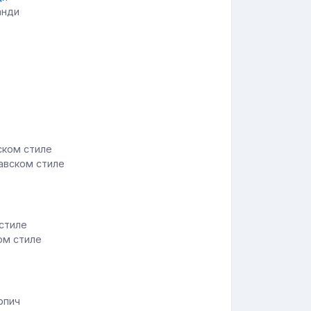
анди
авском стиле
ом стиле