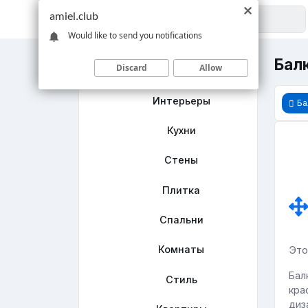
amiel.club
Would like to send you notifications
Бал
Discard
Allow
Главная
Интерьеры
Ба
Кухни
Стены
Плитка
Спальни
Комнаты
Это
Бал
Стиль
кра
диз