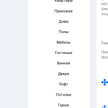
Квартиры
обс
бли
Прихожие
соз
Дома
Полы
Мебель
Раз
При
Гостиные
пре
Ванная
Двери
Лофт
Потолки
Гараж