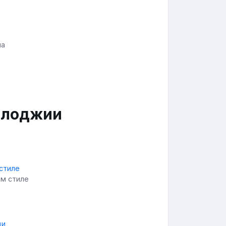
на
 лоджии
ом стиле