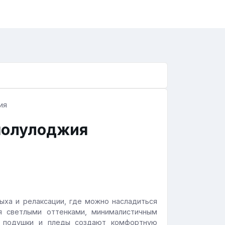
полулоджия
ыха и релаксации, где можно насладиться
я светлыми оттенками, минималистичным
ие подушки и пледы создают комфортную