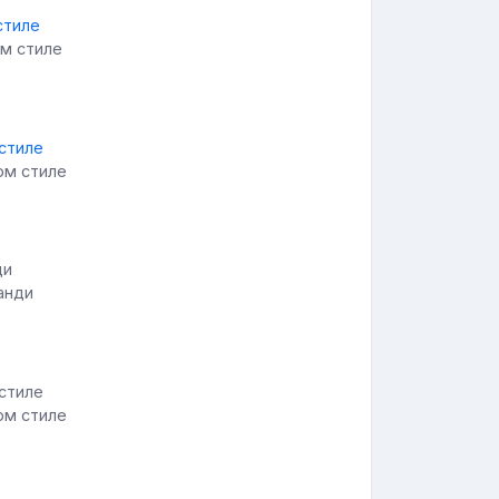
ом стиле
ом стиле
анди
ом стиле