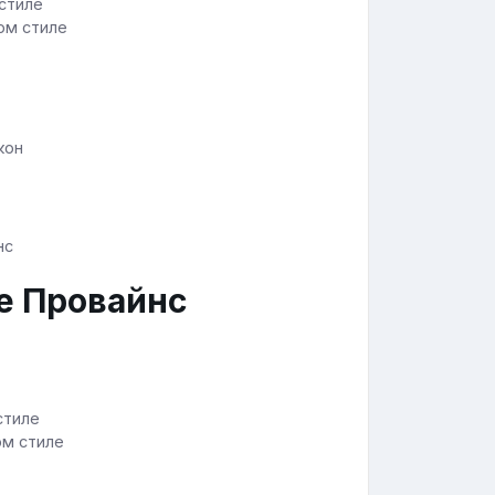
ом стиле
кон
ле Провайнс
ом стиле