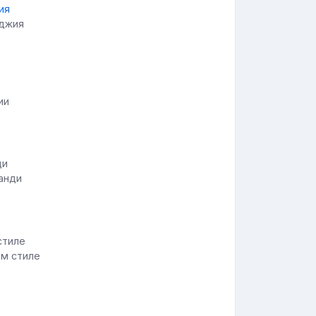
оджия
ии
анди
ом стиле