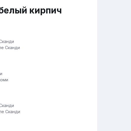
 белый кирпич
ле Сканди
аоми
ле Сканди