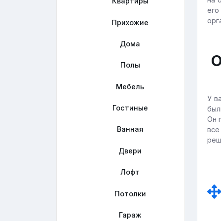
Квартиры
его
орг
Прихожие
Дома
О
Полы
Мебель
У в
Гостиные
был
Он 
Ванная
все
реш
Двери
Лофт
Потолки
Гараж