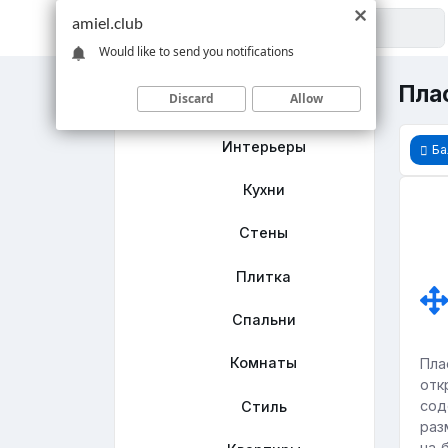
amiel.club
Would like to send you notifications
Пла
Discard
Allow
Главная
Интерьеры
Ба
Кухни
Стены
Плитка
Спальни
Комнаты
Пла
отк
сод
Стиль
раз
на 