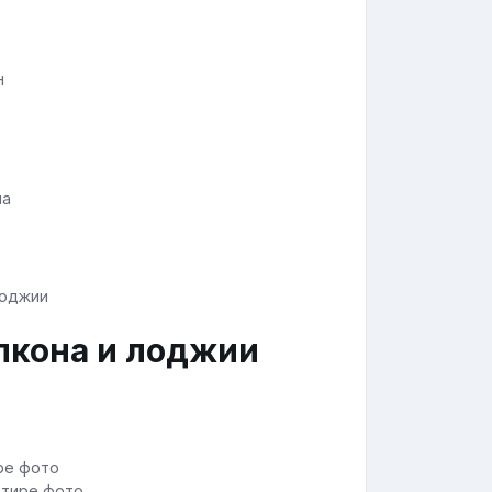
н
на
лкона и лоджии
ртире фото