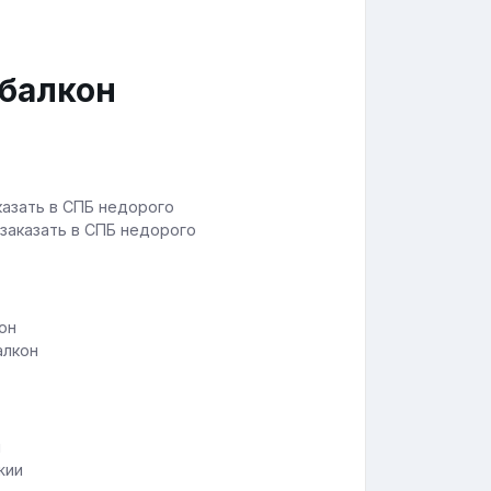
 балкон
 заказать в СПБ недорого
алкон
жии