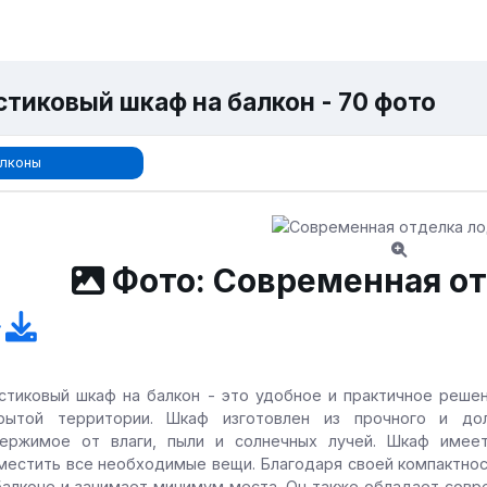
стиковый шкаф на балкон - 70 фото
лконы
Фото: Современная о
стиковый шкаф на балкон - это удобное и практичное реше
рытой территории. Шкаф изготовлен из прочного и дол
ержимое от влаги, пыли и солнечных лучей. Шкаф имее
местить все необходимые вещи. Благодаря своей компактност
балконе и занимает минимум места. Он также обладает совр