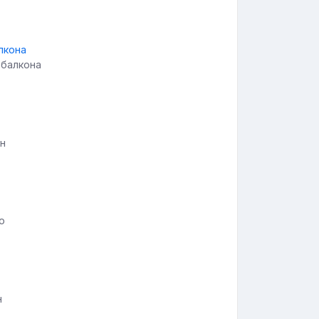
 балкона
он
ю
н