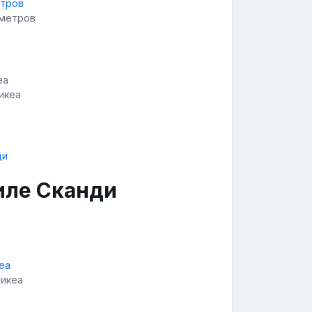
 метров
икеа
иле Сканди
 икеа