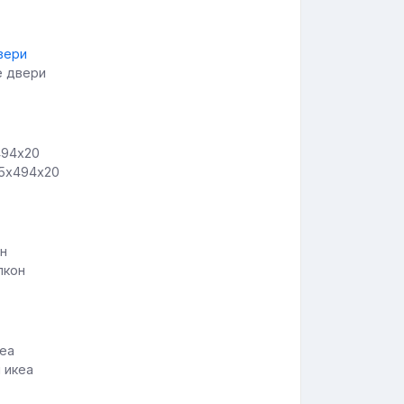
е двери
05х494х20
лкон
 икеа