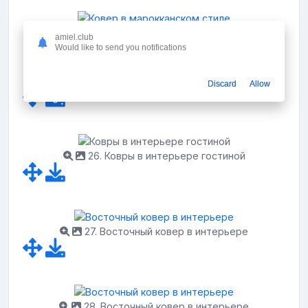
amiel.club
Фото: Ковер в
Would like to send you notifications
марокканском стиле
Discard
Allow
26. Ковры в интерьере гостиной
27. Восточный ковер в интерьере
28. Восточный ковер в интерьере