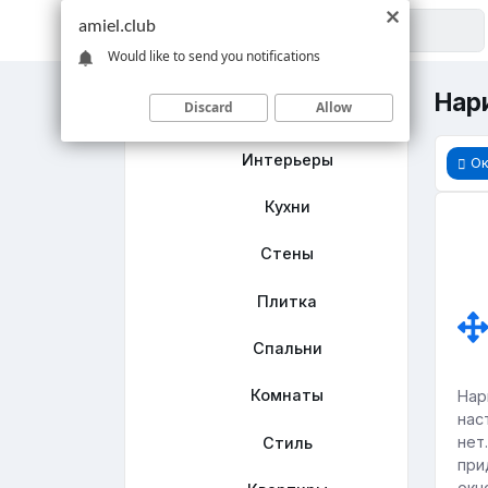
amiel.club
Would like to send you notifications
Нари
Discard
Allow
Главная
Интерьеры
Ок
Кухни
Стены
Плитка
Спальни
Комнаты
Нар
нас
нет
Стиль
при
окн