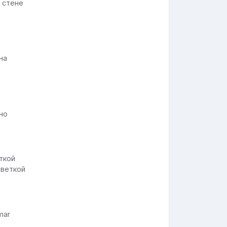
 стене
на
но
светкой