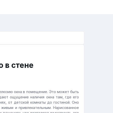
 в стене
иллюзию окна в помещение. Это может быть
дают ощущение наличия окна там, где его
ях, от детской комнаты до гостиной. Оно
е живым и привлекательным. Нарисованное
х решениях, что позволяет подстроить его