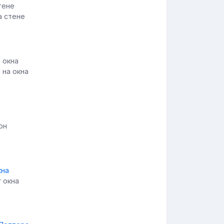
а стене
 на окна
он
г окна