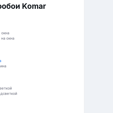
ообои Komar
 на окна
тина
одсветкой