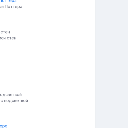
рри Поттера
иси стен
 с подсветкой