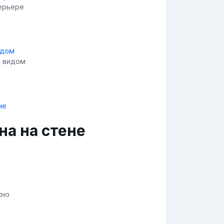
терьере
с видом
на на стене
кно