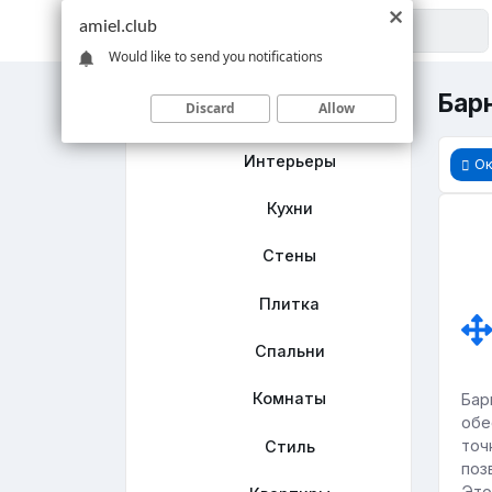
amiel.club
Would like to send you notifications
Барн
Discard
Allow
Главная
Интерьеры
Ок
Кухни
Стены
Плитка
Спальни
Комнаты
Бар
обе
точ
Стиль
поз
Это