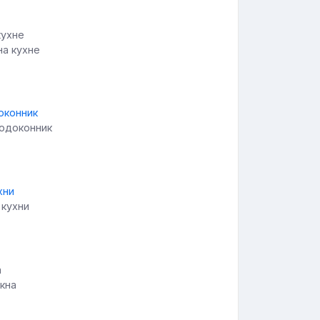
на кухне
подоконник
 кухни
окна