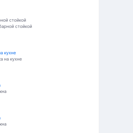
барной стойкой
а на кухне
окна
окна