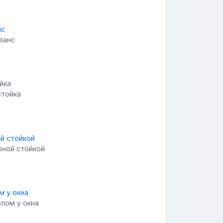
ванс
стойка
арной стойкой
олом у окна