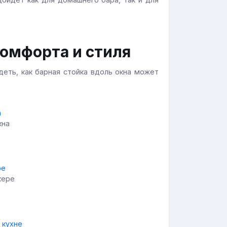
комфорта и стиля
еть, как барная стойка вдоль окна может
кна
кере