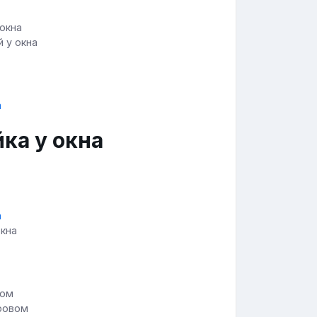
 у окна
ка у окна
окна
тровом