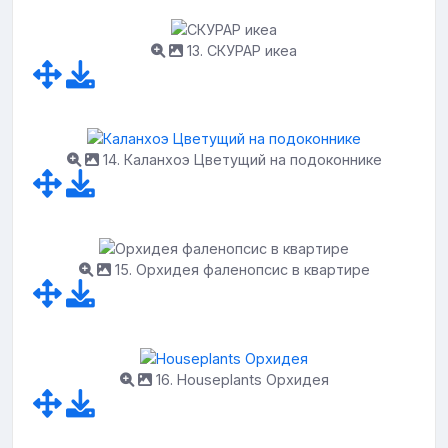
13. СКУРАР икеа
14. Каланхоэ Цветущий на подоконнике
15. Орхидея фаленопсис в квартире
16. Houseplants Орхидея