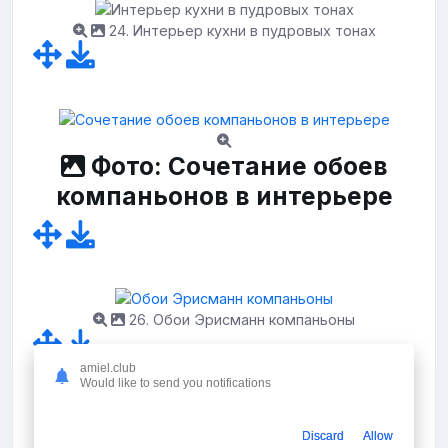
24. Интерьер кухни в пудровых тонах
Фото: Сочетание обоев
компаньонов в интерьере
26. Обои Эрисманн компаньоны
amiel.club
Would like to send you notifications
27. Обои на кухню однотонные светлые
Discard
Allow