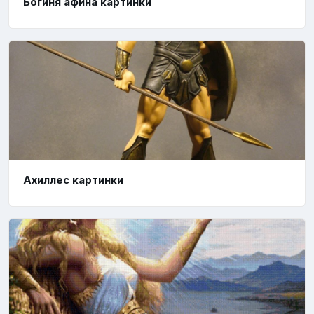
Богиня афина картинки
Ахиллес картинки