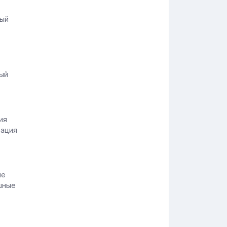
ный
ный
рация
шные