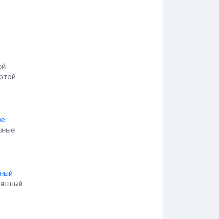
артой
шные
тяшный