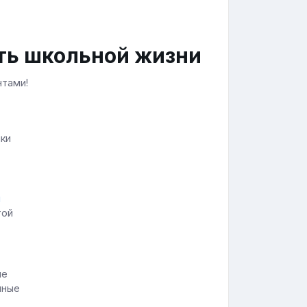
ть школьной жизни
нтами!
нки
той
шные