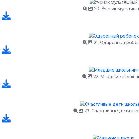
20. Ученик мультяш
21. Одарённый ребё
22. Младшие школьн
23. Счастливые дети шк