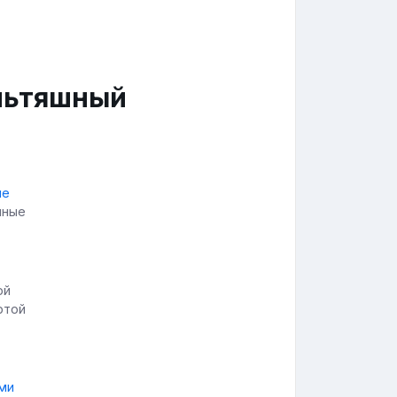
льтяшный
шные
ртой