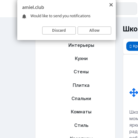
amiel.club
Would like to send you notifications
Шко
Discard
Allow
Главная
Интерьеры
Кр
Кухни
Стены
Плитка
Спальни
Комнаты
Шко
мом
ярк
Стиль
рад
реб