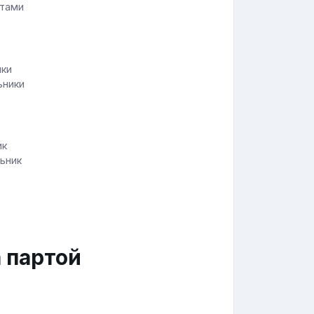
ртами
ьники
ьник
 партой