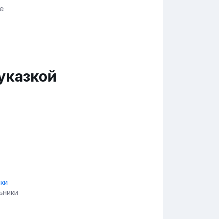
ле
указкой
ьники