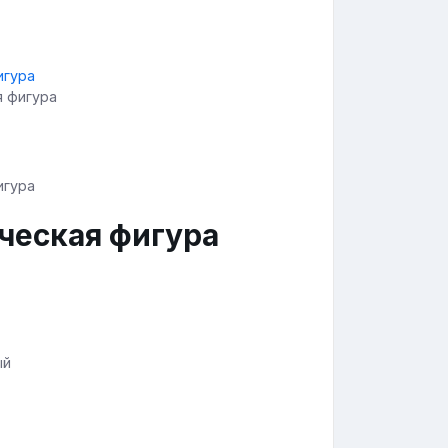
я фигура
ческая фигура
ый