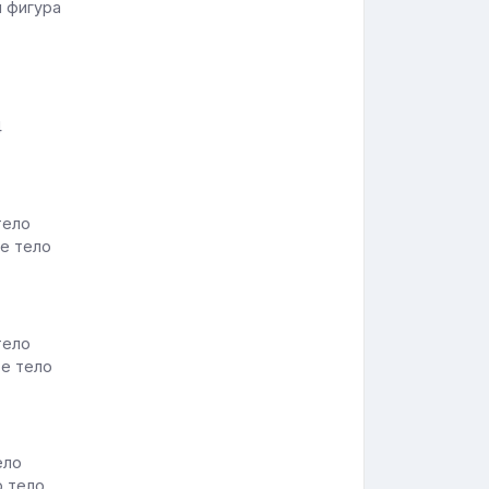
я фигура
4
ое тело
ое тело
о тело