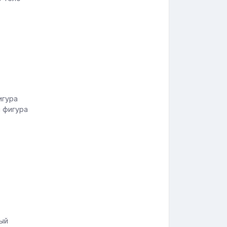
я фигура
вый