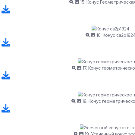
15. Конус Геометрическа
16. Конус са2p182
17. Конус геометрическ
18. Конус геометрическ
19. Усеченный конус эт