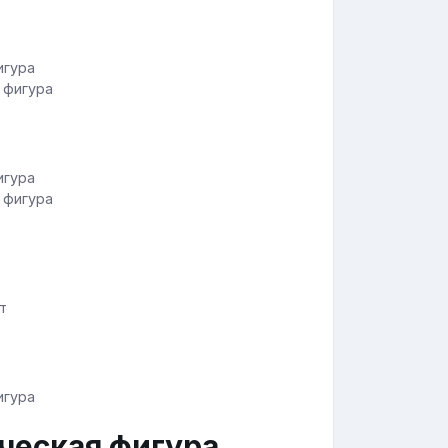
 фигура
 фигура
т
ческая фигура