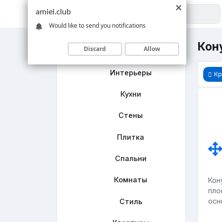
amiel.club
Would like to send you notifications
Кону
Discard
Allow
Главная
Интерьеры
Кр
Кухни
Стены
Плитка
Спальни
Комнаты
Кон
пло
осн
Стиль