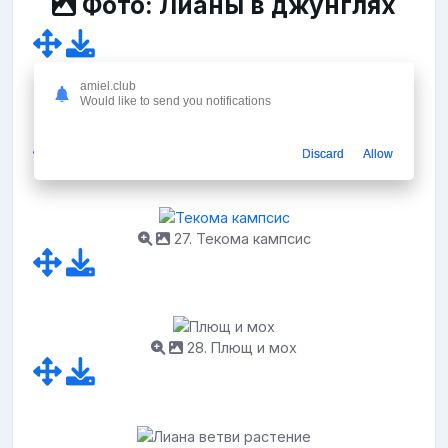
Фото: Лианы в джунглях
amiel.club
Would like to send you notifications
26. Глициния Wisteria sinensis
Discard
Allow
27. Текома кампсис
28. Плющ и мох